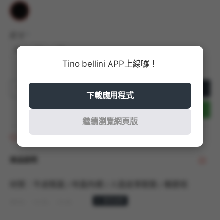
尺寸
35
36
38
Tino bellini APP上線囉！
加入購物車
下載應用程式
立即結帳
繼續瀏覽網頁版
商品收藏
商品說明
材質：牛皮鞋面 / 布面內裡 / 人造皮革鞋墊 / 橡膠底
顏色：米色、白色