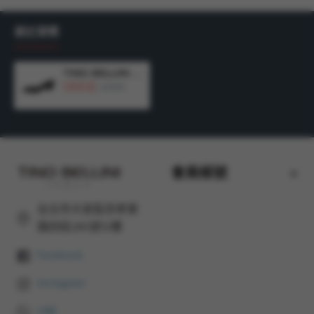
商品尺寸：以36號商品測量，鞋跟高度：8CM
最近瀏覽
產地：
巴西 MADE IN BRAZIL
TINO BELLINI 貝里尼 巴西進口 素面尖頭小貓跟 貓跟鞋FSCV003A-1
1,900元
4,290元
會員帳號
台北市大安區忠孝東
路四段285號12樓
Facebook
Instagram
LINE