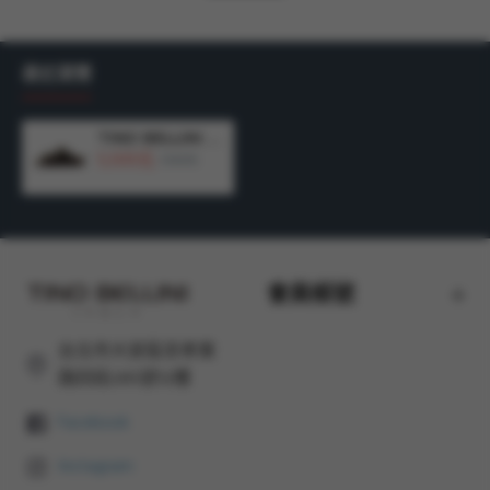
讓腳底與天然膠質腳床墊保持緊密接觸，
最近瀏覽
並以最高的品質享受最好的舒適度。
※瘋馬皮：
TINO BELLINI 貝里尼 歐洲進口 BIONATURA 腳床舒適鞋 保暖羊毛 雙飾扣造型 軟木軟底 拖鞋 FSQB013-6(咖色)
5,500元
是一種採用特殊工藝處理的高檔頭層牛皮，
7,580元
表面塗有油蠟，具有復古、粗獷、富有油蠟感和會產生變
色抓痕的特點
會員帳號
台北市大安區忠孝東
材質：牛皮鞋面 / 牛皮鞋墊 / 橡膠底
路四段285號12樓
規格：以42號商品測量，鞋跟高度：3.5cm
Facebook
顏色：咖啡色
Instagram