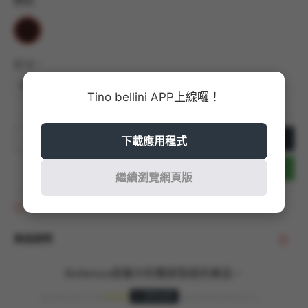
顏色
尺寸
36
37
38
39
Tino bellini APP上線囉！
加入購物車
下載應用程式
立即結帳
繼續瀏覽網頁版
商品收藏
商品說明
BioNatura是義大利獨家製造的產品，
其特點是採用
瘋馬皮面
及高含量橡膠優質材料，