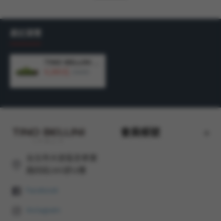
規格：以42號商品測量，鞋跟高度：3.5cm
顏色：白色
最近瀏覽
產地：義大利 MADE IN ITALY
TINO BELLINI 貝里尼 歐洲進口 BIONATURA 腳床舒適鞋 羊毛氈 熊貓 軟木軟底 拖鞋 FZ4B004-5(綠色)
4,280元
5,580元
會員帳號
台北市大安區忠孝東
路四段285號12樓
Facebook
Instagram