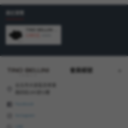
材質：網布
+特殊材質
鞋面 / 網布
內裡 / 豚皮
鞋墊
最近瀏覽
商品尺寸：鞋底厚度：6CM
產地：香港
製造
TINO BELLINI 貝里尼 香港進口 老爹鞋 復古 時髦 休閒鞋 運動鞋LB0T033-1(黑色)
3,480元
4,990元
會員帳號
台北市大安區忠孝東
路四段285號12樓
Facebook
Instagram
LINE