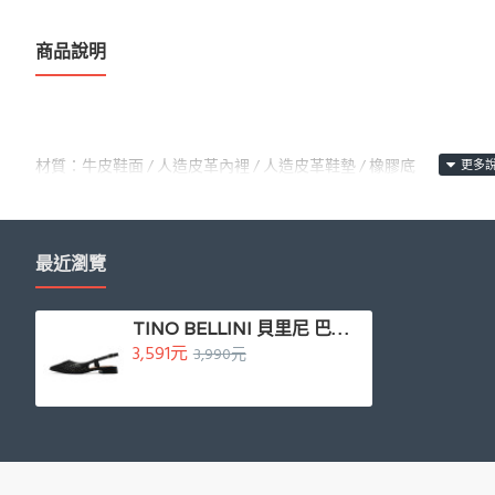
商品說明
材質：牛皮鞋面 / 人造皮革內裡 / 人造皮革鞋墊 / 橡膠底
顏色：黑色
鞋跟高度：2.5
CM
最近瀏覽
MADE IN BRAZIL
產地：巴西
TINO BELLINI 貝里尼 巴西進口氣質鏤空雕刻透氣低跟鞋FS1T015-1(黑色)
3,591元
3,990元