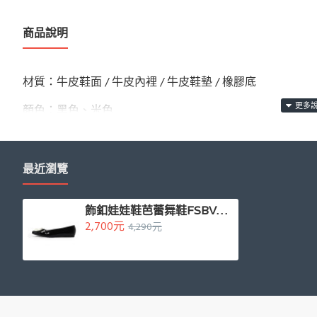
商品說明
材質：牛皮鞋面 / 牛皮內裡 / 牛皮鞋墊 / 橡膠底
顏色：黑色、米色
商品尺寸：以36號商品測量，鞋跟高度：0.5 CM
產地：巴西 MADE IN BRAZIL
最近瀏覽
飾釦娃娃鞋芭蕾舞鞋FSBV020-1
2,700元
4,290元