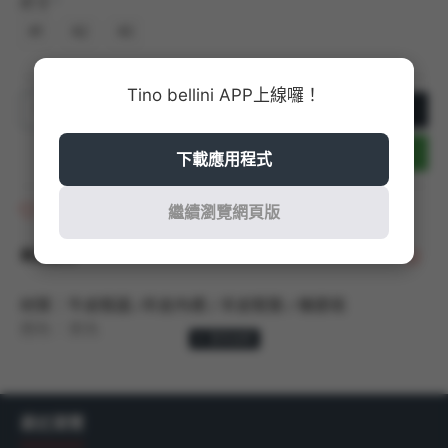
尺寸
41
42
43
Tino bellini APP上線囉！
加入購物車
立即結帳
下載應用程式
商品收藏
繼續瀏覽網頁版
商品說明
材質：牛皮鞋面 /羊皮內裡 / 羊皮鞋墊 / 橡膠底
顏色：黑色
規格：以42號商品測量，鞋跟高度：3cm
產地：孟加拉
最近瀏覽