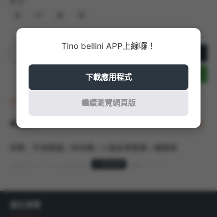
尺寸
36
37
38
39
Tino bellini APP上線囉！
加入購物車
立即結帳
下載應用程式
商品收藏
繼續瀏覽網頁版
商品說明
材質：牛皮鞋面 / 布內裡 / 人造皮革鞋墊 / 橡膠底
商品尺寸：以36號商品測量，鞋跟高度：5.5cm
產地：巴西 MADE IN BRAZIL
最近瀏覽