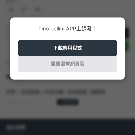
尺寸
36
37
38
Tino bellini APP上線囉！
加入購物車
立即結帳
下載應用程式
商品收藏
繼續瀏覽網頁版
商品說明
材質：羊皮鞋面 / 羊皮內裡 / 羊皮鞋墊 / 橡膠底
顏色：黑色、白色
商品尺寸：以36號商品測量，鞋跟高度：7CM
最近瀏覽
產地：
香港 MADE IN HONG KONG