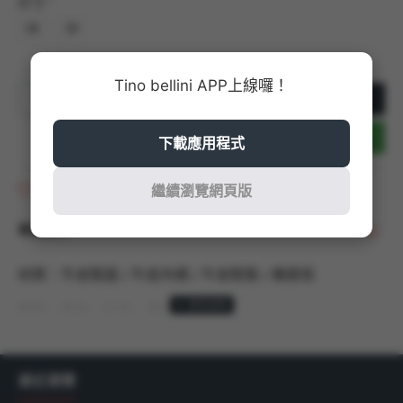
尺寸
38
39
Tino bellini APP上線囉！
加入購物車
立即結帳
下載應用程式
商品收藏
繼續瀏覽網頁版
商品說明
材質：牛皮鞋面 / 牛皮內裡 / 牛皮鞋墊 / 橡膠底
顏色：黑色、紅色、紫色
商品尺寸：以36號商品測量，鞋跟高度：7CM
最近瀏覽
產地：
巴西 MADE IN BRAZIL