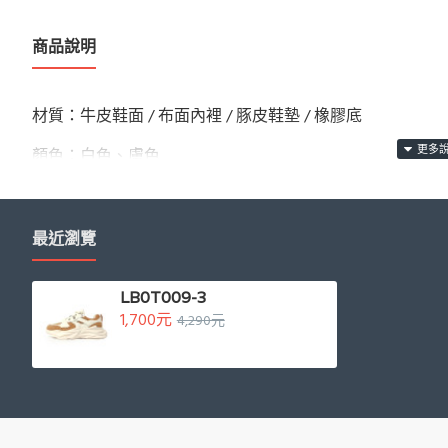
商品說明
材質：牛皮鞋面 / 布面內裡 / 豚皮鞋墊 / 橡膠底
顏色：白色、膚色
商品尺寸：以36號商品測量，鞋跟高度：5CM
產地：
最近瀏覽
香港 MADE IN HONG KONG
LB0T009-3
1,700元
4,290元