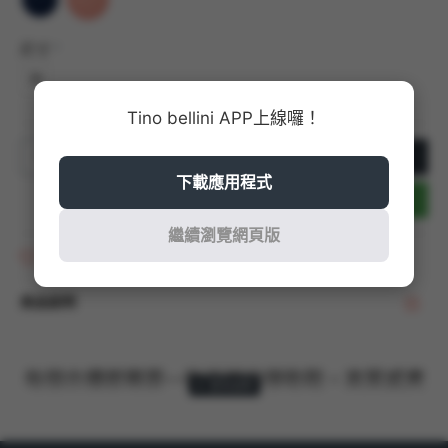
尺寸
36
Tino bellini APP上線囉！
加入購物車
下載應用程式
立即結帳
繼續瀏覽網頁版
商品收藏
商品說明
每個衣櫃都需要一款百搭的穆勒鞋。高質感麂
皮低調，
略帶為駝圓的鞋頭
，定義了正裝鞋的特點。適