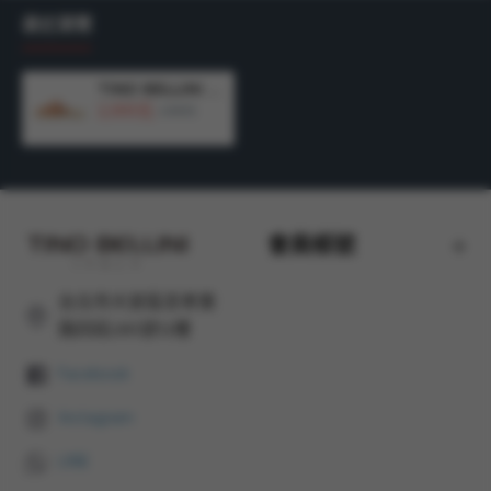
合辦公室或日常穿著。
最近瀏覽
TINO BELLINI 貝里尼 巴西進口 麂皮穆勒鞋FW7V001-7(粉色)
防水台:1cm 鞋跟高度：2.5CM
2,300元
3,490元
材質：牛皮鞋面 / 人造皮革內裡/人造鞋墊/ 橡膠底
會員帳號
台北市大安區忠孝東
路四段285號12樓
Facebook
Instagram
LINE