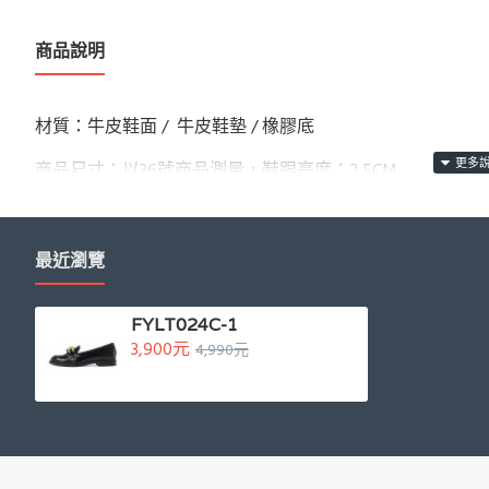
商品說明
材質：牛皮鞋面 / 牛皮鞋墊 / 橡膠底
商品尺寸：以36號商品測量，鞋跟高度：2.5CM
產地：
義大利 MADE IN ITALY
最近瀏覽
FYLT024C-1
3,900元
4,990元