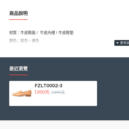
商品說明
材質：牛皮鞋面 /  牛皮內裡 / 牛皮鞋墊
顏色：藍色、膚色
商品尺寸：以36號商品測量，鞋底厚度:1.8CM
產地：
義大利 MADE IN ITALY
最近瀏覽
FZLT0002-3
1,900元
3,990元