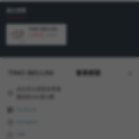
風還是簡約風，都能輕鬆駕馭。
最近瀏覽
TINO BELLINI 貝里尼 巴西進口 厚底鞋 休閒鞋 透氣 雙配設計休閒鞋 LB0T025-M(白粉色)
2,200元
材質：牛皮
+
超纖皮革
鞋面 / 
牛皮
內裡 / 
豚皮
鞋墊
4,480元
顏色：白色、粉色
商品尺寸：鞋底厚度：2CM
產地：
巴西製造
會員帳號
台北市大安區忠孝東
路四段285號12樓
Facebook
Instagram
LINE