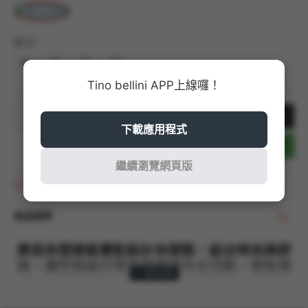
尺寸
36
37
38
39
Tino bellini APP上線囉！
加入購物車
下載應用程式
立即結帳
繼續瀏覽網頁版
商品收藏
商品說明
厚底休閒透氣雙配設計休閒鞋，結合時尚與舒
適，讓您無論日常穿搭還是外出活動，都能展
現自信與風采。雙配色設計更是這款鞋的亮
點，提供多種搭配選擇，無論是運動風、休閒