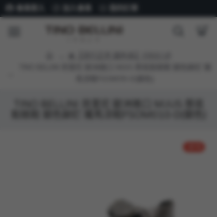
會員登入
加入會員
我的訂單
★【流行正夯 銀色系】$1900 UP
TINO BELLINI 貝里尼 歐洲進口 MJUS 厚底鬆糕鞋 銀色鉚釘 羅
馬涼鞋FSOM010-D(銀色)
TINO BELLINI 貝里尼 歐洲進口 MJUS 厚底
鬆糕鞋 銀色鉚釘 羅馬涼鞋FSOM010-D(銀色)
-25 %