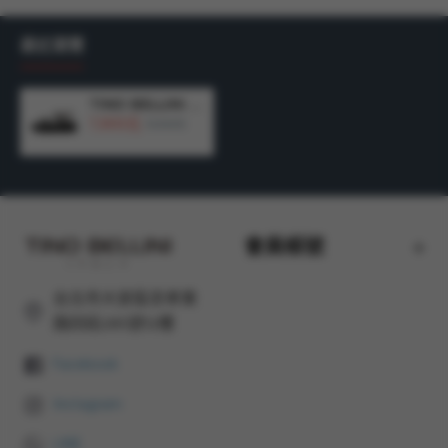
材質：牛皮 / 牛皮內裡 / 牛皮 / 橡膠底
最近瀏覽
TINO BELLINI 貝里尼 歐洲進口 MJUS 厚底鬆糕鞋 銀色鉚釘 羅馬涼鞋FSOM010-D(銀色)
7,900元
10,480元
會員帳號
台北市大安區忠孝東
路四段285號12樓
Facebook
Instagram
LINE