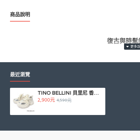
商品說明
復古與時髦
穿上立馬成
材質：牛皮
+特殊材質
鞋面 / 網布
內裡 / 豚皮
鞋墊
最近瀏覽
商品尺寸：鞋底厚度：6.5CM
產地：香港
製造
TINO BELLINI 貝里尼 香港進口 老爹鞋 復古 時髦 休閒鞋 運動鞋LB0V020-0(白色)
2,900元
4,590元