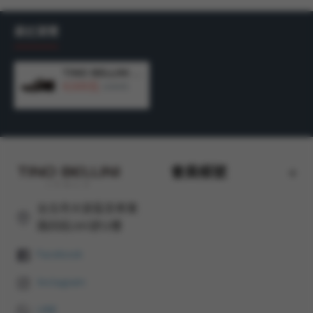
最近瀏覽
TINO BELLINI 貝里尼 突西尼亞進口 全天候型男雅痞橫飾牛津鞋 HM3T070-6(咖色)
4,500元
6,480元
會員帳號
台北市大安區忠孝東
路四段285號12樓
Facebook
Instagram
LINE