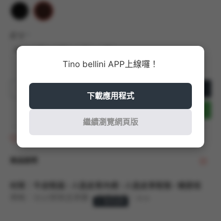
尺寸
40
41
42
43
45
Tino bellini APP上線囉！
加入購物車
下載應用程式
立即結帳
繼續瀏覽網頁版
商品收藏
商品說明
材質：牛皮鞋面 / 人造皮革內裡 / 人造皮革鞋墊 / 橡膠底
規格：以42號商品測量，鞋跟高度：4cm
產地：葡萄牙