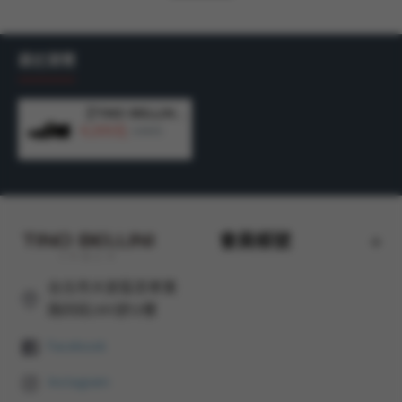
材質：牛皮鞋面/豚皮+布內裡/豚皮鞋墊/橡膠底
最近瀏覽
【TINO BELLINI 貝里尼】簡約車縫紋路真皮綁帶德比鞋紳士鞋男鞋皮鞋HM3T081-1(黑色)
4,200元
5,490元
會員帳號
台北市大安區忠孝東
路四段285號12樓
Facebook
Instagram