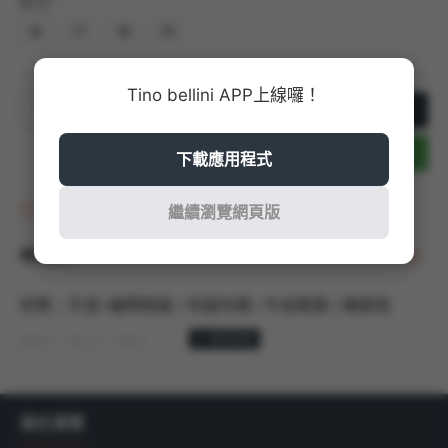
尺寸
36
37
38
39
Tino bellini APP上線囉！
加入購物車
立即結帳
下載應用程式
商品收藏
繼續瀏覽網頁版
商品說明
材質：牛皮+繃帶鞋面 / 布面內裡 / 牛皮鞋墊 / 橡膠底
顏色：黑色、膚色
商品尺寸：以36號商品測量，鞋跟高度：5.5CM/ 筒高：
12CM / 筒圍：26CM / 踝圍：36.5CM
最近瀏覽