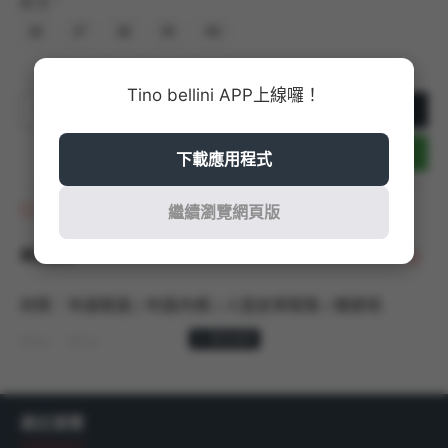
尺寸
36
37
38
39
40
Tino bellini APP上線囉！
加入購物車
立即結帳
下載應用程式
商品收藏
繼續瀏覽網頁版
商品說明
材質：布面鞋面 / 布面內裡 / 人造皮革鞋墊 / 橡膠底
顏色：黑色
商品尺寸：以36號商品測量，鞋跟高度：4CM/ 筒高：
55CM / 筒圍：38.5CM / 踝圍：36CM
最近瀏覽