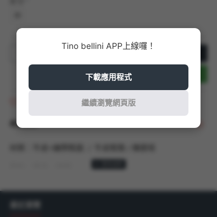
尺寸
39
Tino bellini APP上線囉！
加入購物車
立即結帳
下載應用程式
商品收藏
繼續瀏覽網頁版
商品說明
材質：牛皮+繃帶鞋面 / 牛皮鞋墊 / 橡膠底
顏色：黑色、咖啡
商品尺寸：以36號商品測量，鞋跟高度：5.5CM/ 筒高：
11CM / 筒圍：26CM / 踝圍：32CM
最近瀏覽