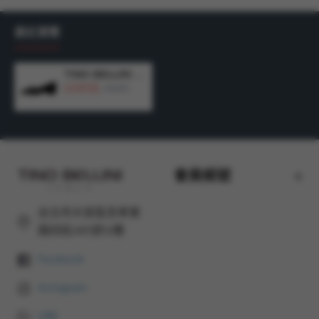
鞋面雙釦帶裝飾，增添時尚亮點，展現個人品味。
最近瀏覽
鞋面：牛皮 / 內裡：牛皮 / 鞋墊：牛皮 / 鞋底：橡膠
TINO BELLINI 貝里尼 巴西進口 經典魅力黑色漆皮尖頭低跟鞋FWCV044-1(黑色)
3,500元
4,980元
跟高：3CM
產地：
巴西
會員帳號
台北市大安區忠孝東
路四段285號12樓
Facebook
Instagram
LINE