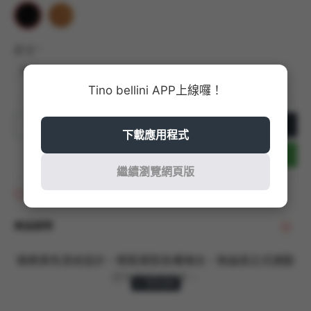
尺寸
39
Tino bellini APP上線囉！
加入購物車
下載應用程式
立即結帳
繼續瀏覽網頁版
商品收藏
商品說明
精典黑色漆皮設計，輕鬆駕馭各種場合，無論是正式通勤
或休閒穿搭皆宜。
俐落尖頭設計，修飾腳型更顯腿長，散發知性氣質，