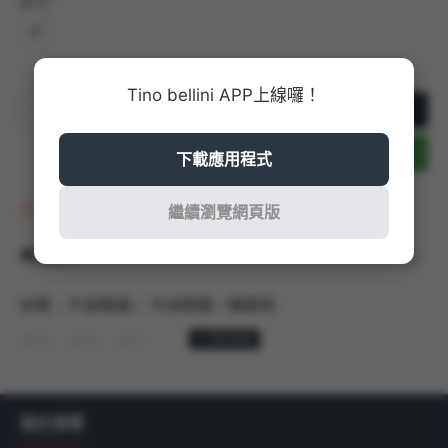
尺寸
37
Tino bellini APP上線囉！
加入購物車
立即結帳
下載應用程式
商品收藏
繼續瀏覽網頁版
商品說明
材質：牛皮鞋面 / 牛皮鞋墊 / 橡膠底
顏色：黑色、酒紅
商品尺寸：以36號商品測量，鞋跟高度：2.5CM
最近瀏覽
產地：
義大利 MADE IN ITALY