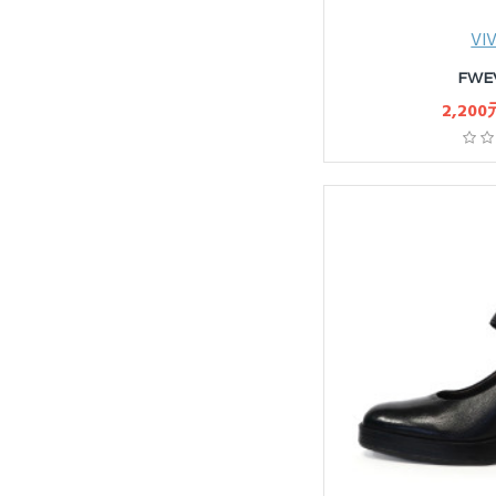
VI
FWE
2,200