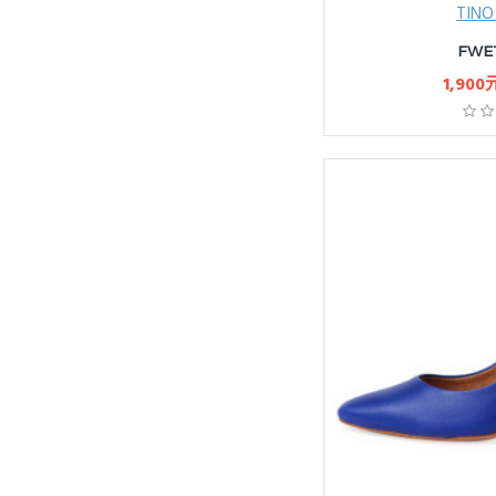
TINO
FWE
1,900