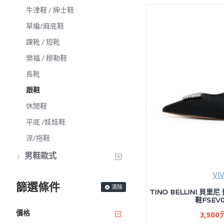
牛津鞋 / 紳士鞋
草編/麻底鞋
踝靴 / 短靴
樂福 / 穆勒鞋
長靴
跟鞋
休閒鞋
平底 /娃娃鞋
涼/拖鞋
男鞋款式
VI
篩選條件
清除
TINO BELLINI 
鞋FSEV0
價格
3,500