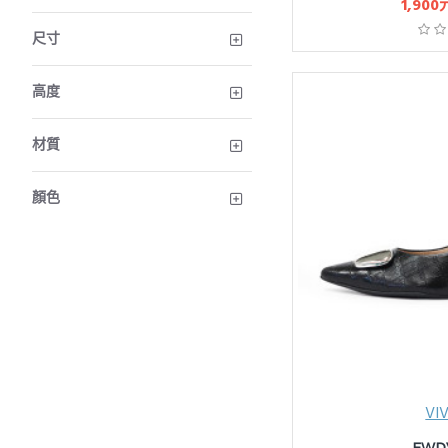
1,900
尺寸
高度
材質
顏色
VI
FWD