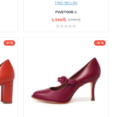
TINO BELLINI
FWET008-1
2,500元
4,990元
-51 %
-35 %