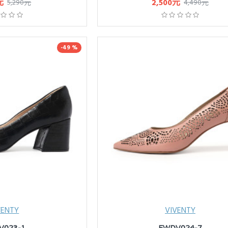
元
2,500元
5,290元
4,490元
-49 %
VENTY
VIVENTY
V023-1
FWDV024-7