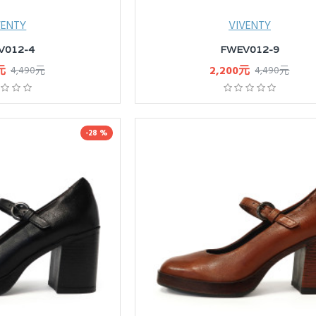
VENTY
VIVENTY
V012-4
FWEV012-9
元
2,200元
4,490元
4,490元
-28 %