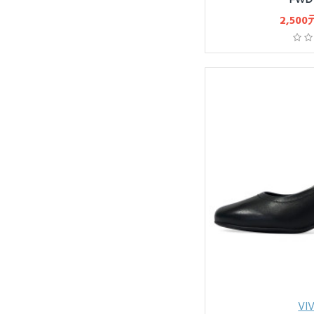
2,500
VI