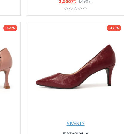
2,500元
4,490元
-42 %
-47 %
VIVENTY
FWDV025-A