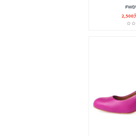
FWD
2,500