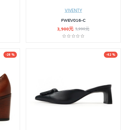
VIVENTY
FWEV016-C
3,900元
5,990元
-28 %
-42 %