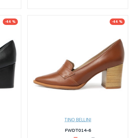
-44 %
-44 %
TINO BELLINI
FWDT014-6