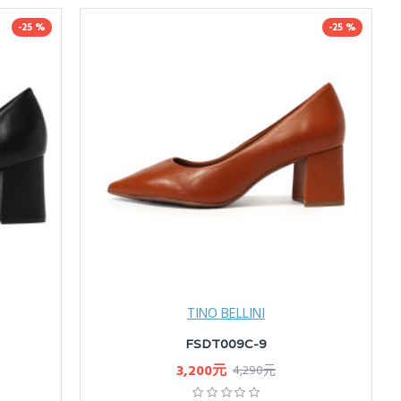
-25 %
-25 %
TINO BELLINI
FSDT009C-9
3,200元
4,290元