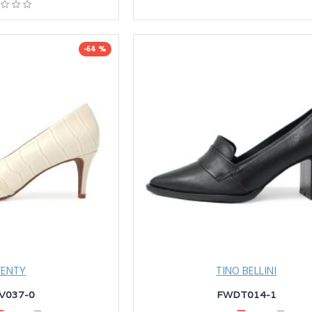
-64 %
VENTY
TINO BELLINI
V037-0
FWDT014-1