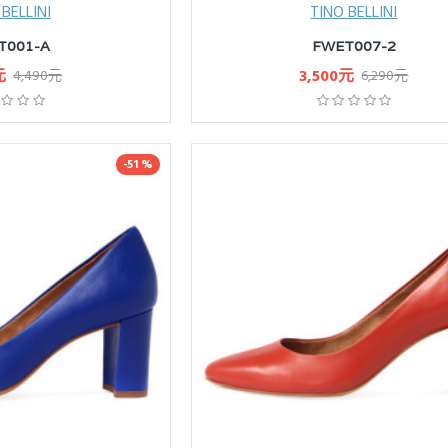
 BELLINI
TINO BELLINI
T001-A
FWET007-2
元
3,500元
4,490元
6,290元
-51 %