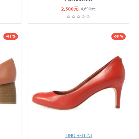
2,500元
4,690元
-42 %
-58 %
TINO BELLINI